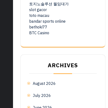
토지노솔루션 월임대가
slot gacor
toto macau
bandar sports online
bethoki77
BTC Casino
ARCHIVES
August 2026
July 2026
June 2026