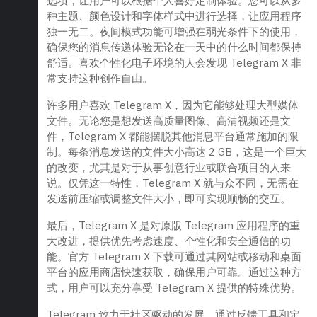
选项，让用户可以根据个人喜好定制体验。您可以从多
种主题、颜色设计和字体样式中进行选择，让应用程序
独一无二。夜间模式功能可增强在弱光条件下的使用，
确保您的消息传递体验无论在一天中的什么时间都保持
舒适。喜欢个性化电子环境的人会发现 Telegram X 非
常支持这种创作自由。
许多用户喜欢 Telegram X，因为它能够处理大型媒体
文件。无论您是想发送高质量图像、高清视频还是文
件，Telegram X 都能摆脱其他消息平台通常施加的限
制。每条消息发送的文件大小高达 2 GB，这是一个巨大
的改变，尤其是对于从事创意行业或联合项目的人来
说。仅凭这一特性，Telegram X 就与众不同，无需在
发送前压缩或调整文件大小，即可实现顺畅的交互。
最后，Telegram X 是对原版 Telegram 应用程序的重
大改进，提供优先考虑速度、个性化和安全通信的功
能。官方 Telegram X 下载可通过其网站或移动和桌面
平台的应用商店快速获取，确保用户可靠。通过这种方
式，用户可以充分享受 Telegram X 提供的特殊优势。
Telegram 致力于社区驱动的发展，通过反馈工具和定