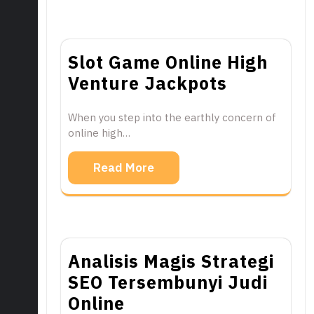
Slot Game Online High
Venture Jackpots
When you step into the earthly concern of
online high…
Read More
Analisis Magis Strategi
SEO Tersembunyi Judi
Online