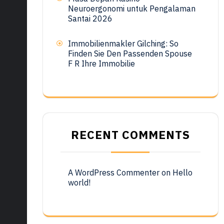
Neuroergonomi untuk Pengalaman
Santai 2026
Immobilienmakler Gilching: So
Finden Sie Den Passenden Spouse
F R Ihre Immobilie
RECENT COMMENTS
A WordPress Commenter
on
Hello
world!