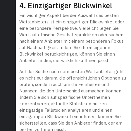
4. Einzigartiger Blickwinkel
Ein wichtiger Aspekt bei der Auswahl des besten
Wettanbieters ist ein einzigartiger Blickwinkel oder
eine besondere Perspektive. Vielleicht legen Sie
Wert auf ethische Geschäftspraktiken oder suchen
nach einem Anbieter mit einem besonderen Fokus
auf Nachhaltigkeit. Indem Sie Ihren eigenen
Blickwinkel berücksichtigen, können Sie einen
Anbieter finden, der wirklich zu Ihnen passt.
Auf der Suche nach dem besten Wettanbieter geht
es nicht nur darum, die offensichtlichen Optionen zu
prüfen, sondern auch um die Feinheiten und
Nuancen, die den Unterschied ausmachen können.
Indem Sie sich auf spezifische Unterthemen
konzentrieren, aktuelle Statistiken nutzen,
einzigartige Fallstudien analysieren und einen
einzigartigen Blickwinkel einnehmen, können Sie
sicherstellen, dass Sie den Anbieter finden, der am
besten zu Ihnen passt.