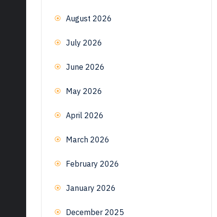
August 2026
July 2026
June 2026
May 2026
April 2026
March 2026
February 2026
January 2026
December 2025