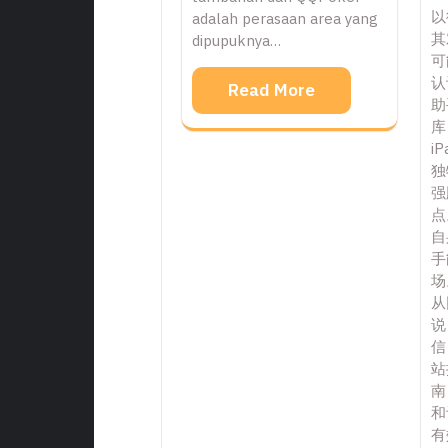
以
adalah perasaan area yang
其
dipupuknya…
可
认
Read More
助
库
i
独
强
点
自
手
场
从
说
信
站
南
和
有