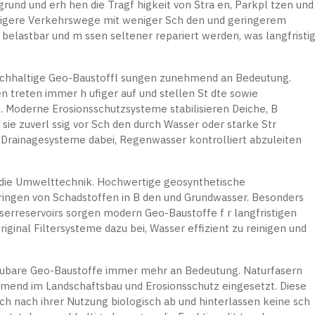
rgrund und erh hen die Tragf higkeit von Stra en, Parkpl tzen und
bigere Verkehrswege mit weniger Sch den und geringerem
belastbar und m ssen seltener repariert werden, was langfristi
chhaltige Geo-Baustoffl sungen zunehmend an Bedeutung.
 treten immer h ufiger auf und stellen St dte sowie
 Moderne Erosionsschutzsysteme stabilisieren Deiche, B
ie zuverl ssig vor Sch den durch Wasser oder starke Str
e Drainagesysteme dabei, Regenwasser kontrolliert abzuleiten
st die Umwelttechnik. Hochwertige geosynthetische
ringen von Schadstoffen in B den und Grundwasser. Besonders
serreservoirs sorgen modern Geo-Baustoffe f r langfristigen
iginal Filtersysteme dazu bei, Wasser effizient zu reinigen und
aubare Geo-Baustoffe immer mehr an Bedeutung. Naturfasern
mend im Landschaftsbau und Erosionsschutz eingesetzt. Diese
ch nach ihrer Nutzung biologisch ab und hinterlassen keine sch