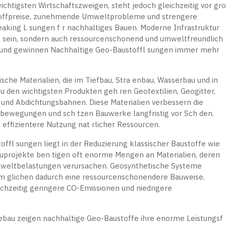
wichtigsten Wirtschaftszweigen, steht jedoch gleichzeitig vor gr
toffpreise, zunehmende Umweltprobleme und strengere
aking L sungen f r nachhaltiges Bauen. Moderne Infrastruktur
ig sein, sondern auch ressourcenschonend und umweltfreundlich
rund gewinnen Nachhaltige Geo-Baustoffl sungen immer mehr
sche Materialien, die im Tiefbau, Stra enbau, Wasserbau und in
 den wichtigsten Produkten geh ren Geotextilien, Geogitter,
und Abdichtungsbahnen. Diese Materialien verbessern die
serbewegungen und sch tzen Bauwerke langfristig vor Sch den.
h effizientere Nutzung nat rlicher Ressourcen.
toffl sungen liegt in der Reduzierung klassischer Baustoffe wie
auprojekte ben tigen oft enorme Mengen an Materialien, deren
weltbelastungen verursachen. Geosynthetische Systeme
erm glichen dadurch eine ressourcenschonendere Bauweise.
chzeitig geringere CO-Emissionen und niedrigere
bau zeigen nachhaltige Geo-Baustoffe ihre enorme Leistungsf