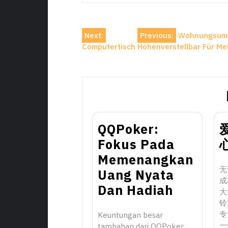
Post
Next:
Previous:
Wohnungsumzu
Computertisch Höhenverstellbar Für Me
navigation
QQPoker:
Fokus Pada
Memenangkan
无
Uang Nyata
成
Dan Hadiah
大
铃
专
Keuntungan besar
一
tambahan dari QQPoker