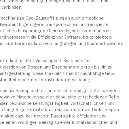
entstehen nachhaltige L sungen, die Funktionalit t und
 verbinden.
 nachhaltige Geo-Baustoffl sungen auch erhebliche
alverbrauch, geringere Transportkosten und reduzierte
eutlichen Einsparungen. Gleichzeitig verk rzen moderne
nd verbessern die Effizienz von Infrastrukturprojekten.
 profitieren dadurch von langlebigen und kosteneffizienten L
e liegt in ihrer Vielseitigkeit. Sie k nnen in
t werden von Stra en und Eisenbahnprojekten bis hin zu
ftsgestaltung. Diese Flexibilit t macht nachhaltige Geo-
tandteil moderner Infrastrukturentwicklung.
end nachhaltig und ressourcenschonend gestaltet werden.
vative Materialien spielen dabei eine entscheidende Rolle.
en technische Leistungsf higkeit, Wirtschaftlichkeit und
fen langlebige Infrastruktur, reduzieren Umweltbelastungen
n aktiv dazu bei, modern Bauprojekte effizienter und
ie einen wichtigen Beitrag zu einer klimafreundlichen und