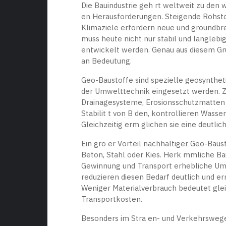
Die Bauindustrie geh rt weltweit zu den 
en Herausforderungen. Steigende Rohs
Klimaziele erfordern neue und groundbre
muss heute nicht nur stabil und langleb
entwickelt werden. Genau aus diesem G
an Bedeutung.
Geo-Baustoffe sind spezielle geosyntheti
der Umwelttechnik eingesetzt werden. Zu
Drainagesysteme, Erosionsschutzmatten 
Stabilit t von B den, kontrollieren Was
Gleichzeitig erm glichen sie eine deutlic
Ein gro er Vorteil nachhaltiger Geo-Baus
Beton, Stahl oder Kies. Herk mmliche B
Gewinnung und Transport erhebliche Um
reduzieren diesen Bedarf deutlich und 
Weniger Materialverbrauch bedeutet glei
Transportkosten.
Besonders im Stra en- und Verkehrswege