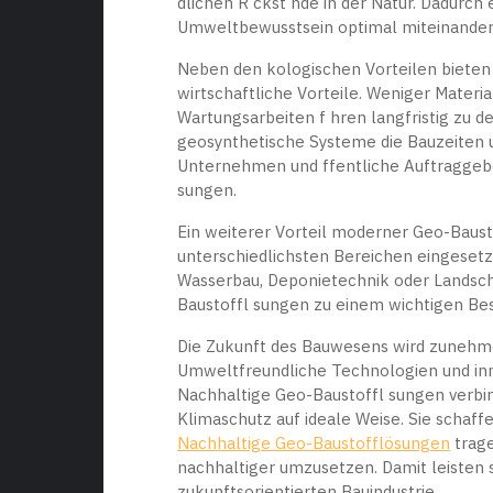
dlichen R ckst nde in der Natur. Dadurch 
Umweltbewusstsein optimal miteinander
Neben den kologischen Vorteilen bieten
wirtschaftliche Vorteile. Weniger Materi
Wartungsarbeiten f hren langfristig zu d
geosynthetische Systeme die Bauzeiten u
Unternehmen und ffentliche Auftraggeber
sungen.
Ein weiterer Vorteil moderner Geo-Baustoff
unterschiedlichsten Bereichen eingesetz
Wasserbau, Deponietechnik oder Landscha
Baustoffl sungen zu einem wichtigen Bes
Die Zukunft des Bauwesens wird zunehm
Umweltfreundliche Technologien und inno
Nachhaltige Geo-Baustoffl sungen verbind
Klimaschutz auf ideale Weise. Sie schaf
Nachhaltige Geo-Baustofflösungen
trage
nachhaltiger umzusetzen. Damit leisten s
zukunftsorientierten Bauindustrie.