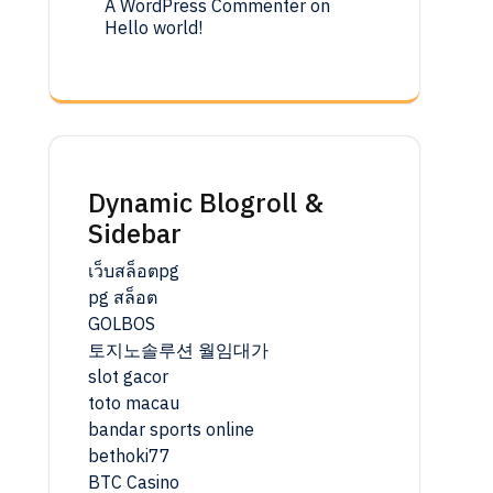
A WordPress Commenter
on
Hello world!
Dynamic Blogroll &
Sidebar
เว็บสล็อตpg
pg สล็อต
GOLBOS
토지노솔루션 월임대가
slot gacor
toto macau
bandar sports online
bethoki77
BTC Casino