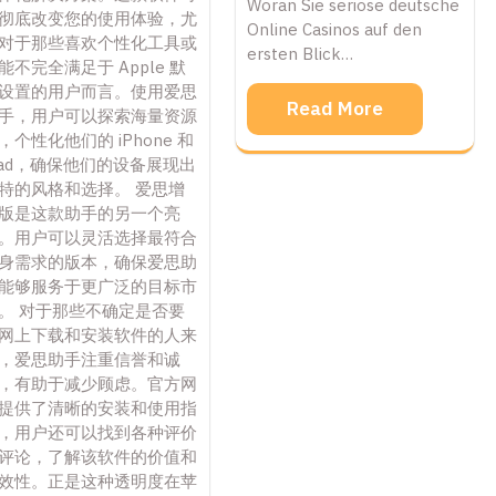
Woran Sie seriöse deutsche
彻底改变您的使用体验，尤
Online Casinos auf den
对于那些喜欢个性化工具或
ersten Blick…
能不完全满足于 Apple 默
设置的用户而言。使用爱思
Read More
手，用户可以探索海量资源
，个性化他们的 iPhone 和
Pad，确保他们的设备展现出
特的风格和选择。 爱思增
版是这款助手的另一个亮
。用户可以灵活选择最符合
身需求的版本，确保爱思助
能够服务于更广泛的目标市
。 对于那些不确定是否要
网上下载和安装软件的人来
，爱思助手注重信誉和诚
，有助于减少顾虑。官方网
提供了清晰的安装和使用指
，用户还可以找到各种评价
评论，了解该软件的价值和
效性。正是这种透明度在苹