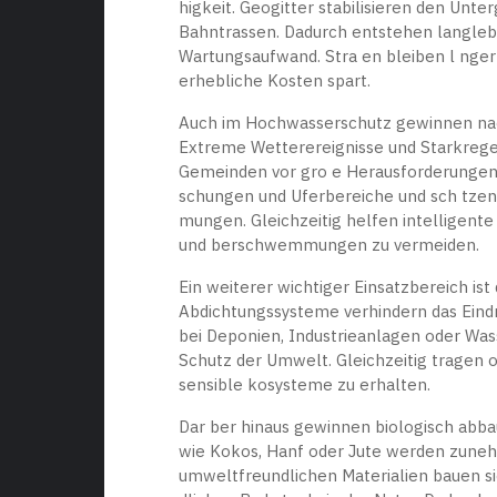
higkeit. Geogitter stabilisieren den Unte
Bahntrassen. Dadurch entstehen langle
Wartungsaufwand. Stra en bleiben l nger 
erhebliche Kosten spart.
Auch im Hochwasserschutz gewinnen na
Extreme Wetterereignisse und Starkregen
Gemeinden vor gro e Herausforderungen.
schungen und Uferbereiche und sch tzen s
mungen. Gleichzeitig helfen intelligent
und berschwemmungen zu vermeiden.
Ein weiterer wichtiger Einsatzbereich i
Abdichtungssysteme verhindern das Eind
bei Deponien, Industrieanlagen oder Was
Schutz der Umwelt. Gleichzeitig tragen or
sensible kosysteme zu erhalten.
Dar ber hinaus gewinnen biologisch abb
wie Kokos, Hanf oder Jute werden zuneh
umweltfreundlichen Materialien bauen si