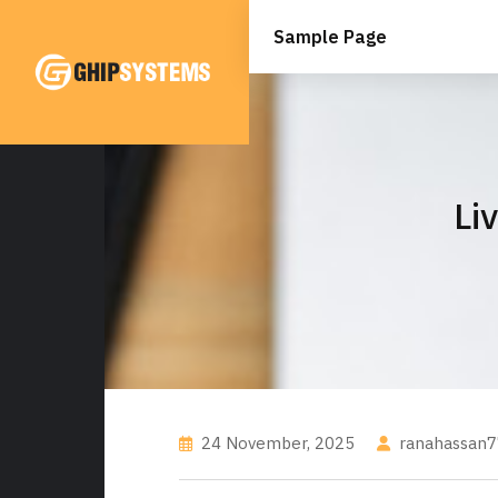
Skip
to
Sample Page
content
Li
24 November, 2025
ranahassan