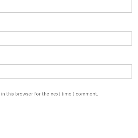
in this browser for the next time I comment.