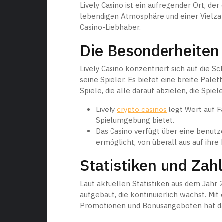
Lively Casino ist ein aufregender Ort, de
lebendigen Atmosphäre und einer Vielzahl 
Casino-Liebhaber.
Die Besonderheiten 
Lively Casino konzentriert sich auf die 
seine Spieler. Es bietet eine breite Palet
Spiele, die alle darauf abzielen, die Spie
Lively
crypto casinos
legt Wert auf F
Spielumgebung bietet.
Das Casino verfügt über eine benutz
ermöglicht, von überall aus auf ihre 
Statistiken und Zah
Laut aktuellen Statistiken aus dem Jahr 
aufgebaut, die kontinuierlich wächst. Mi
Promotionen und Bonusangeboten hat das