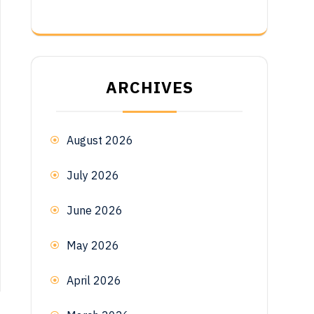
ARCHIVES
August 2026
July 2026
June 2026
May 2026
April 2026