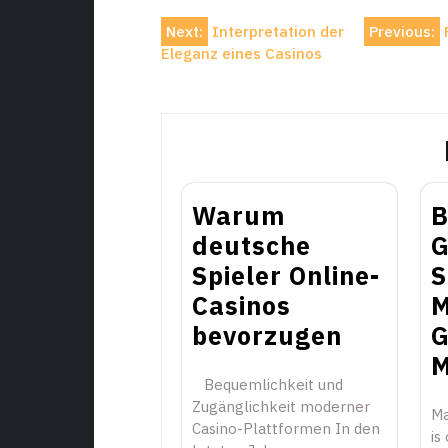
Post
Next:
Interpretation der
Previous:
Eleganz eines Casinos
navigation
Warum
B
deutsche
G
Spieler Online-
S
Casinos
M
bevorzugen
M
Bequemlichkeit und
Zugänglichkeit moderner
Ma
Casino-Plattformen In den
is