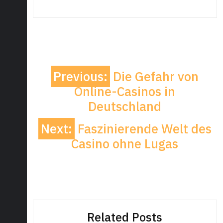
Post
Previous:
Die Gefahr von
navigation
Online-Casinos in
Deutschland
Next:
Faszinierende Welt des
Casino ohne Lugas
Related Posts