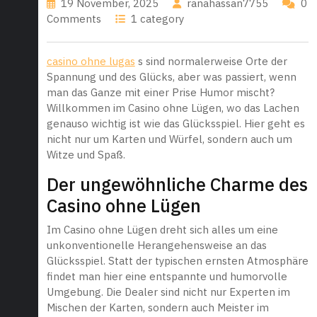
19 November, 2025
ranahassan7755
0
Comments
1 category
casino ohne lugas
s sind normalerweise Orte der
Spannung und des Glücks, aber was passiert, wenn
man das Ganze mit einer Prise Humor mischt?
Willkommen im Casino ohne Lügen, wo das Lachen
genauso wichtig ist wie das Glücksspiel. Hier geht es
nicht nur um Karten und Würfel, sondern auch um
Witze und Spaß.
Der ungewöhnliche Charme des
Casino ohne Lügen
Im Casino ohne Lügen dreht sich alles um eine
unkonventionelle Herangehensweise an das
Glücksspiel. Statt der typischen ernsten Atmosphäre
findet man hier eine entspannte und humorvolle
Umgebung. Die Dealer sind nicht nur Experten im
Mischen der Karten, sondern auch Meister im