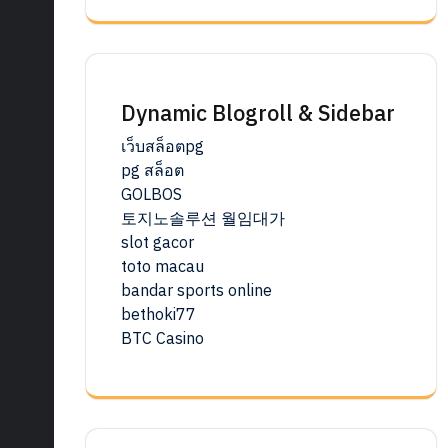
Dynamic Blogroll & Sidebar
เว็บสล็อตpg
pg สล็อต
GOLBOS
토지노솔루션 월임대가
slot gacor
toto macau
bandar sports online
bethoki77
BTC Casino