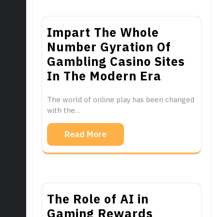
Impart The Whole
Number Gyration Of
Gambling Casino Sites
In The Modern Era
The world of online play has been changed
with the…
Read More
The Role of AI in
Gaming Rewards