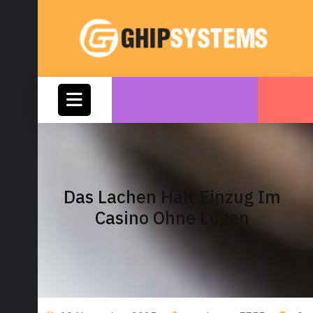
Skip
to
content
Open
Button
Das Lachen Hält Einzug Im
Casino Ohne Lügen