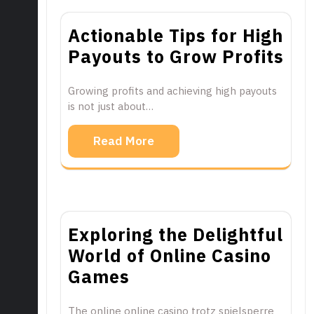
Actionable Tips for High
Payouts to Grow Profits
Growing profits and achieving high payouts
is not just about…
Read More
Exploring the Delightful
World of Online Casino
Games
The online online casino trotz spielsperre