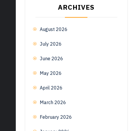
ARCHIVES
August 2026
July 2026
June 2026
May 2026
April 2026
March 2026
February 2026