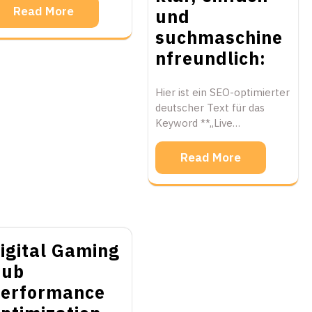
Read More
und
suchmaschine
nfreundlich:
Hier ist ein SEO-optimierter
deutscher Text für das
Keyword **„Live…
Read More
igital Gaming
Hub
erformance