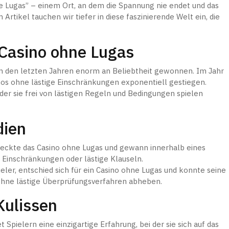
e Lugas” – einem Ort, an dem die Spannung nie endet und das
 Artikel tauchen wir tiefer in diese faszinierende Welt ein, die
 Casino ohne Lugas
in den letzten Jahren enorm an Beliebtheit gewonnen. Im Jahr
nos ohne lästige Einschränkungen exponentiell gestiegen.
der sie frei von lästigen Regeln und Bedingungen spielen
dien
ntdeckte das Casino ohne Lugas und gewann innerhalb eines
 Einschränkungen oder lästige Klauseln.
ieler, entschied sich für ein Casino ohne Lugas und konnte seine
hne lästige Überprüfungsverfahren abheben.
 Kulissen
Spielern eine einzigartige Erfahrung, bei der sie sich auf das