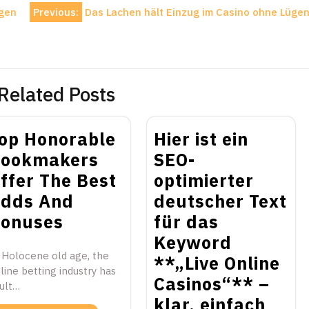
ügen
Previous:
Das Lachen hält Einzug im Casino ohne Lüge
Related Posts
op Honorable
Hier ist ein
ookmakers
SEO-
ffer The Best
optimierter
dds And
deutscher Text
onuses
für das
Keyword
 Holocene old age, the
**„Live Online
line betting industry has
Casinos“** –
ult…
klar, einfach