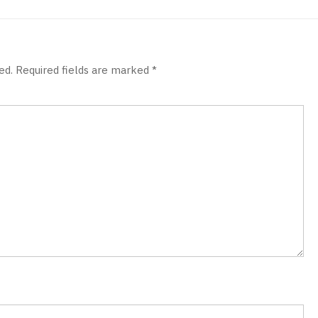
ed.
Required fields are marked
*