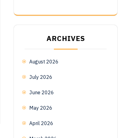
ARCHIVES
August 2026
July 2026
June 2026
May 2026
April 2026