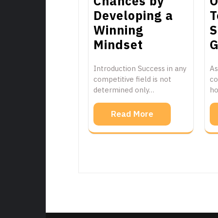
Chances by
O
Developing a
T
Winning
S
Mindset
G
Introduction Success in any
As
competitive field is not
co
determined only…
ho
Read More