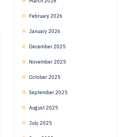
March 2026
n
February 2026
January 2026
December 2025
November 2025
October 2025
September 2025
August 2025
July 2025