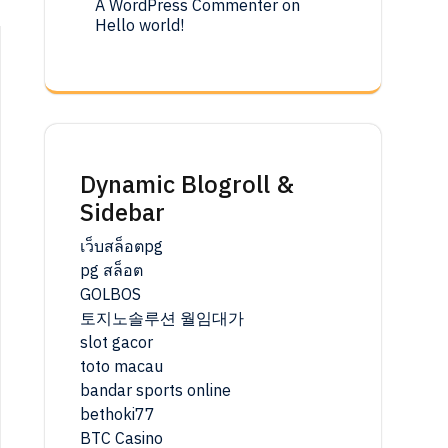
A WordPress Commenter
on
Hello world!
Dynamic Blogroll &
Sidebar
เว็บสล็อตpg
pg สล็อต
GOLBOS
토지노솔루션 월임대가
slot gacor
toto macau
bandar sports online
bethoki77
BTC Casino