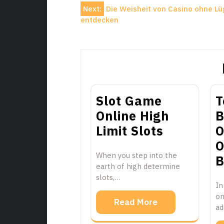
Post
Next:
Die Weisheit von Casino ohne L
entdecken
navigation
Slot Game
T
Online High
B
Limit Slots
O
O
When you step into the
B
earth of high determine
slots,…
In
on
Read More
ad