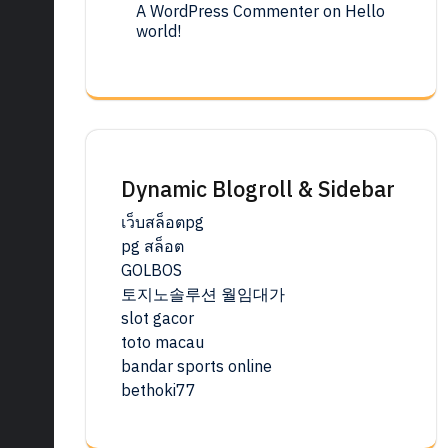
A WordPress Commenter
on
Hello
world!
Dynamic Blogroll & Sidebar
เว็บสล็อตpg
pg สล็อต
GOLBOS
토지노솔루션 월임대가
slot gacor
toto macau
bandar sports online
bethoki77