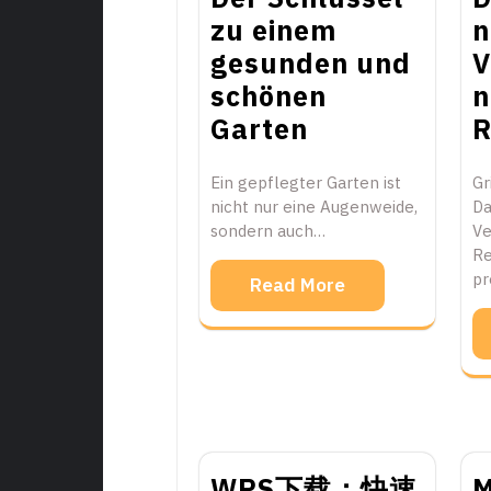
zu einem
n
gesunden und
V
schönen
n
Garten
R
Ein gepflegter Garten ist
Gr
nicht nur eine Augenweide,
Da
sondern auch…
Ve
Re
pr
Read More
WPS下载：快速
M