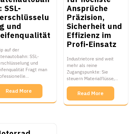
: SSL-
Ansprüche
erschlüsselu
Präzision,
g und
Sicherheit und
eifenqualität
Effizienz im
Profi-Einsatz
ip auf der
tenautobahn: SSL-
Industrietore sind weit
rschlüsselung und
mehr als reine
ifenqualität Fragt man
Zugangspunkte: Sie
ofessionelle…
steuern Materialflüsse,…
Read More
Read More
otorrad