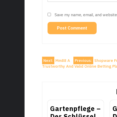
Save my name, email, and website 
Post
Next:
Mm88 A
Previous:
Shopware Fr
Trustworthy And Valid Online Betting Pl
navigation
Gartenpflege –
G
Der Schlüssel
D