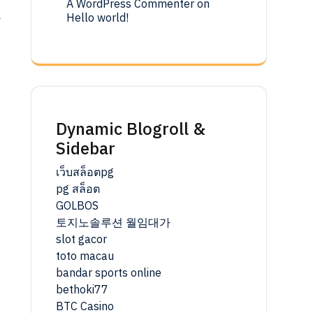
A WordPress Commenter
on
Hello world!
r
Dynamic Blogroll &
n
Sidebar
เว็บสล็อตpg
pg สล็อต
GOLBOS
토지노솔루션 월임대가
slot gacor
toto macau
bandar sports online
bethoki77
BTC Casino