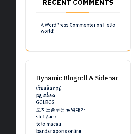
RECENT COMMENTS
A WordPress Commenter
on
Hello
world!
Dynamic Blogroll & Sidebar
เว็บสล็อตpg
pg สล็อต
GOLBOS
토지노솔루션 월임대가
slot gacor
toto macau
bandar sports online