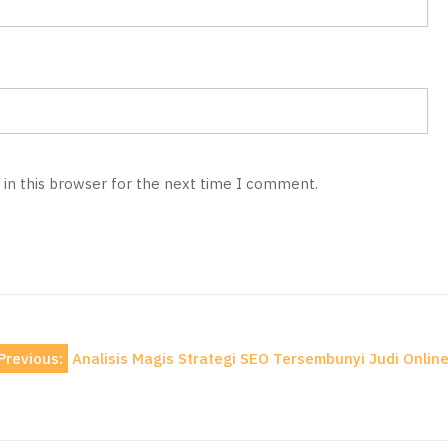
in this browser for the next time I comment.
Previous:
Analisis Magis Strategi SEO Tersembunyi Judi Onlin