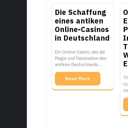
Die Schaffung
O
eines antiken
E
Online-Casinos
P
in Deutschland
I
T
Ein Online-Casino, das die
W
Magie und Faszination des
E
antiken Deutschlands…
Th
Read More
cy
nu