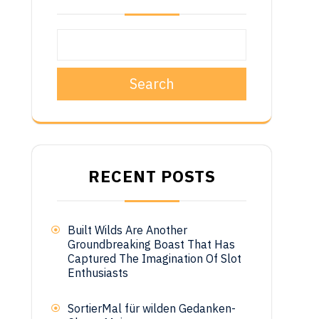
Search
RECENT POSTS
Built Wilds Are Another
Groundbreaking Boast That Has
Captured The Imagination Of Slot
Enthusiasts
,
SortierMal für wilden Gedanken-