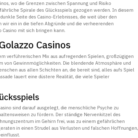
inos, wo die Grenzen zwischen Spannung und Risiko
fährliche Spirale des Glücksspiels gezogen werden. In diesem
dunkle Seite des Casino-Erlebnisses, die weit über den
wir ein in die tiefen Abgründe und die verheerenden
 Casino mit sich bringen kann.
 Golazzo Casinos
nem verführerischen Mix aus aufregenden Spielen, großzügigen
om von Gewinnmöglichkeiten. Die blendende Atmosphäre und
chen aus allen Schichten an, die bereit sind, alles aufs Spiel
sade lauert eine düstere Realität, die viele Spieler
ücksspiels
asino sind darauf ausgelegt, die menschliche Psyche zu
altensweisen zu fördern. Der ständige Nervenkitzel des
ohnungszentrum im Gehirn frei, was zu einem gefährlichen
geraten in einen Strudel aus Verlusten und falschen Hoffnungen
einflusst.