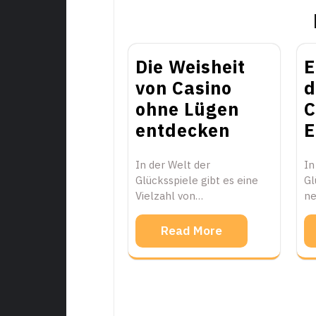
Die Weisheit
E
von Casino
d
ohne Lügen
C
entdecken
E
In der Welt der
In
Glücksspiele gibt es eine
Gl
Vielzahl von…
n
Read More