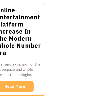
nline
ntertainment
latform
ncrease In
he Modern
hole Number
ra
e rapid expansion of the
berspace and whole
mber technologies…
Read More