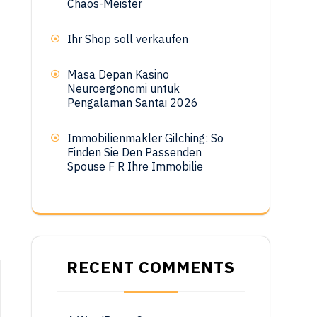
Chaos-Meister
Ihr Shop soll verkaufen
Masa Depan Kasino
Neuroergonomi untuk
Pengalaman Santai 2026
Immobilienmakler Gilching: So
Finden Sie Den Passenden
Spouse F R Ihre Immobilie
RECENT COMMENTS